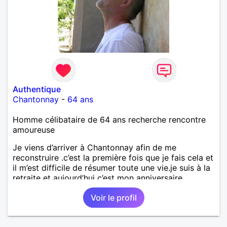
Authentique
Chantonnay
-
64 ans
Homme célibataire de 64 ans recherche rencontre
amoureuse
Je viens d’arriver à Chantonnay afin de me
reconstruire .c’est la première fois que je fais cela et
il m’est difficile de résumer toute une vie.je suis à la
retraite et aujourd’hui c’est mon anniversaire
!J’aimerais rencontrer quelqu’un qui partage les
Voir le profil
mêmes valeurs qui font de quelqu’un un être humain