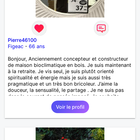
Pierre46100
Figeac
-
66 ans
Bonjour, Anciennement concepteur et constructeur
de maison bioclimatique en bois. Je suis maintenant
à la retraite. Je vis seul, je suis plutôt orienté
spiritualité et énergie mais je suis aussi très
pragmatique et un très bon bricoleur. J’aime la
douceur, la sensualité, le partage . Je ne suis pas
dans le courant de pensée imposé. Je souhaite
rencontrer une personne pour partager,
Voir le profil
expérimenté, découvrir ensemble et se soutenir
mutuellement pour devenir le meilleur de soi-même
et rayonner l'amour. Je vis actuellement dans le Lot
mais je compte m'installer à nouveau à l'ile de la
Réunion avant la fin 2026. Pierre