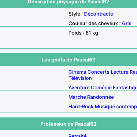
Description physique de Pascal62
Style :
Décontracté
Couleur des cheveux :
Gris
Poids : 81 kg
Les goûts de Pascal62
Cinéma
Concerts
Lecture
Re
Télévision
Aventure
Comédie
Fantastiq
Marche
Randonnée
Hard-Rock
Musique contemp
Profession de Pascal62
Retraité