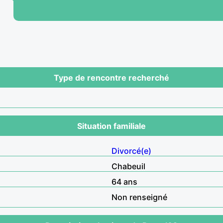
Type de rencontre recherché
Situation familiale
Divorcé(e)
Chabeuil
64 ans
Non renseigné