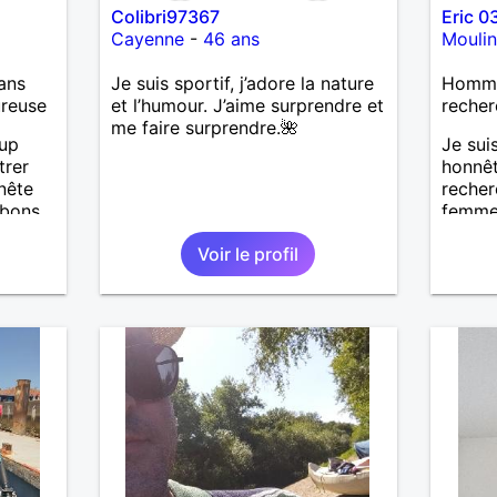
Colibri97367
Eric 0
Cayenne
-
46 ans
Moulin
ans
Je suis sportif, j’adore la nature
Homme
ureuse
et l’humour. J’aime surprendre et
recher
me faire surprendre.🌺
oup
Je sui
trer
honnêt
nête
recher
 bons
femme
ter, se
moment
Voir le profil
voyage
.
sans p
iers
uler,
n
out
n
e