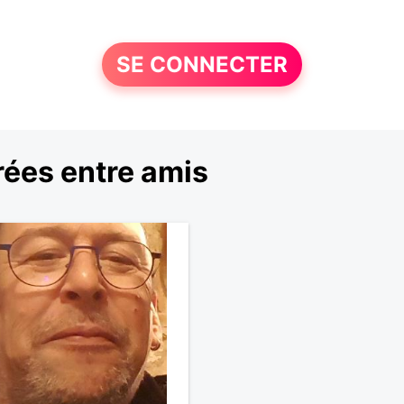
SE CONNECTER
rées entre amis