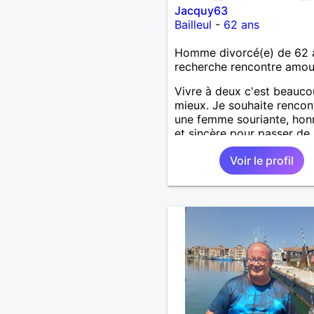
Jacquy63
Bailleul
-
62 ans
Homme divorcé(e) de 62 
recherche rencontre amo
Vivre à deux c'est beauc
mieux. Je souhaite rencon
une femme souriante, hon
et sincère pour passer de
moments, qui aime plaisan
Voir le profil
balader et partager, je le
souhaite, notre complicité
J'aime beaucoup les chant
de randonnée pour se défo
se relaxer, se détendre et
finalement prendre du bo
temps. C'est difficile de t
dire en quelques lignes. E
revanche, vous pouvez m
contacter pour avoir plus
d'informations. A bientôt