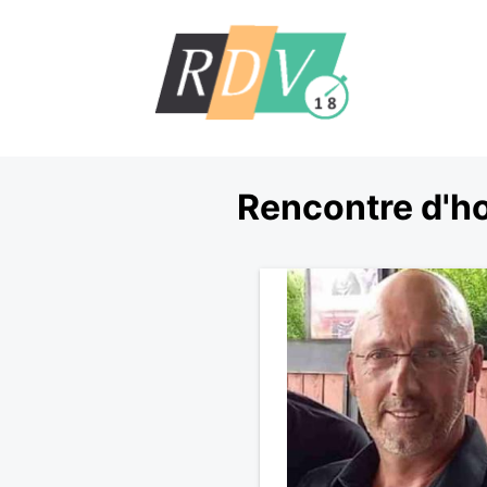
Rencontre d'ho