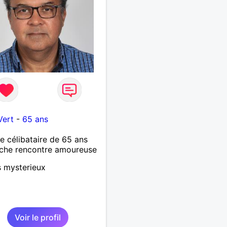
Vert
-
65 ans
célibataire de 65 ans
che rencontre amoureuse
s mysterieux
Voir le profil