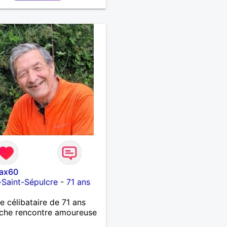
ax60
s-Saint-Sépulcre
-
71 ans
célibataire de 71 ans
che rencontre amoureuse