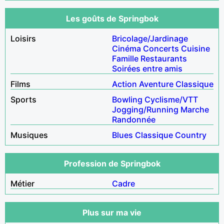
Les goûts de Springbok
Loisirs
Bricolage/Jardinage
Cinéma
Concerts
Cuisine
Famille
Restaurants
Soirées entre amis
Films
Action
Aventure
Classique
Sports
Bowling
Cyclisme/VTT
Jogging/Running
Marche
Randonnée
Musiques
Blues
Classique
Country
Profession de Springbok
Métier
Cadre
Plus sur ma vie