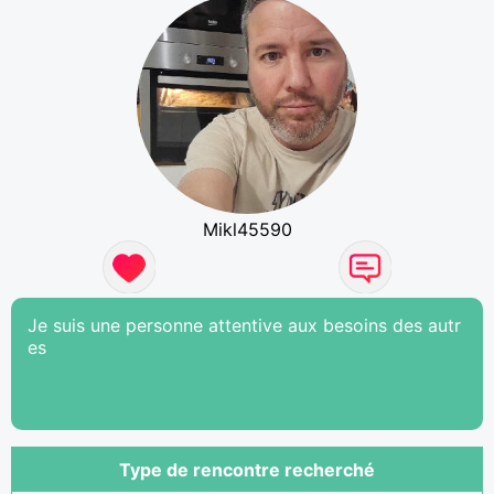
Mikl45590
Je suis une personne attentive aux besoins des autr
es
Type de rencontre recherché