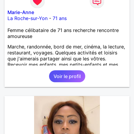
Marie-Anne
La Roche-sur-Yon
-
71 ans
Femme célibataire de 71 ans recherche rencontre
amoureuse
Marche, randonnée, bord de mer, cinéma, la lecture,
restaurant, voyages. Quelques activités et loisirs
que j'aimerais partager ainsi que les vôtres.
Recevoir mes enfants, mes petits-enfants et mes
amis. Bénévolat auprès des enfants à l’école, pour le
Voir le profil
cinéma indépendant... Se rencontrer, être à l’écoute,
échanger avec une personne de confiance, pour une
vie de partage, de tendresse. Les voyages et où
randonnées en France ou à l'étranger à deux en
dehors des sentiers battus me raviraient. Je
m'engage à répondre à votre message. Au plaisir de
vous lire.