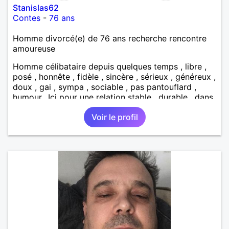
Stanislas62
Contes
-
76 ans
Homme divorcé(e) de 76 ans recherche rencontre
amoureuse
Homme célibataire depuis quelques temps , libre ,
posé , honnête , fidèle , sincère , sérieux , généreux ,
doux , gai , sympa , sociable , pas pantouflard ,
humour.. Ici pour une relation stable , durable , dans
un respect mutuel... je n'aime pas la vulgarité , la
Voir le profil
trahison , la violence , les prétentieux ,les égoïstes...
j'aime : les sorties , la nature , la marche / rando , la
musique , concerts , télé , ciné , sport , restos , amis
, cuisiner , découvrir nos belles régions , le Tour de
France , la mer ,la forêt , la montagne , les balades ..
autres