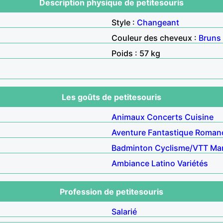
Description physique de petitesouris
Style :
Changeant
Couleur des cheveux :
Bruns
Poids : 57 kg
Les goûts de petitesouris
Animaux
Concerts
Cuisine
Aventure
Fantastique
Roman
Badminton
Cyclisme/VTT
Ma
Ambiance
Latino
Variétés
Profession de petitesouris
Salarié