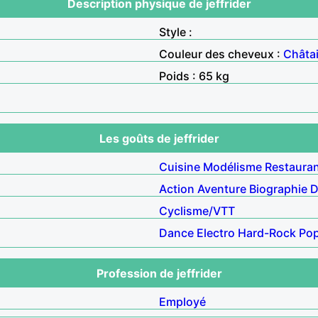
Description physique de jeffrider
Style :
Couleur des cheveux :
Châta
Poids : 65 kg
Les goûts de jeffrider
Cuisine
Modélisme
Restaura
Action
Aventure
Biographie
D
Cyclisme/VTT
Dance
Electro
Hard-Rock
Pop
Profession de jeffrider
Employé