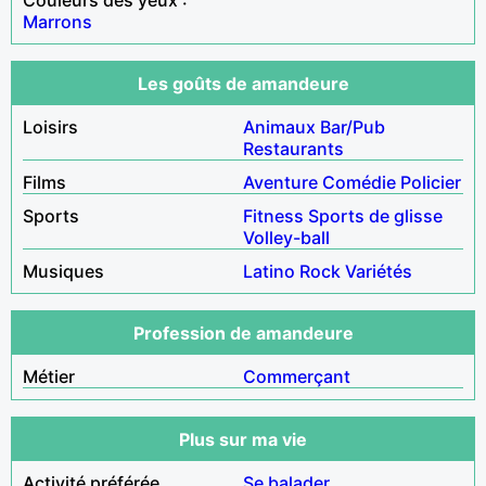
Marrons
Les goûts de amandeure
Loisirs
Animaux
Bar/Pub
Restaurants
Films
Aventure
Comédie
Policier
Sports
Fitness
Sports de glisse
Volley-ball
Musiques
Latino
Rock
Variétés
Profession de amandeure
Métier
Commerçant
Plus sur ma vie
Activité préférée
Se balader