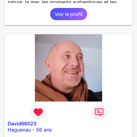
nature, la mer, les moments authentiques et les
personnes au grand cœur 🌊🌿 Très câlin et
Voir le profil
affectueux, j’adore les petits moments de tendresse
et les calinous réguliers 😊❤️ La solitude finit parfois
par peser, alors si tu es en Nouvelle-Calédonie et
que tu crois encore à un amour vrai, prenons le
temps de discuter… et laissons l’avenir nous guider
🌹
David66023
Haguenau
-
56 ans