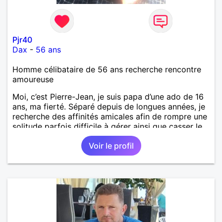
Pjr40
Dax
-
56 ans
Homme célibataire de 56 ans recherche rencontre
amoureuse
Moi, c’est Pierre-Jean, je suis papa d’une ado de 16
ans, ma fierté. Séparé depuis de longues années, je
recherche des affinités amicales afin de rompre une
solitude parfois difficile à gérer ainsi que casser le
vague à l’âme. L’amitié reste extrêmement
Voir le profil
importante à mes yeux mais peut se décliner en des
sentiments plus puissants. « Le temps fera son
œuvre » disait Arthur Schopenhauer, philosophe
allemand que j’adore. J’aime discuter sans pour
autant être trop locace. Je suis bourré de qualités
avec très peu de défauts. Je suis altruiste,
bienveillant, empathique, attentionné, honnête,
respectueux, doux de caractère et compréhensif : je