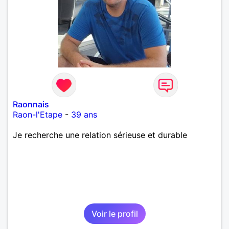
laisse « glisser » beaucoup de choses. Mais ne vous
m’éprenez pas Mesdames, si une personne que
j’aime me trahit une fois, il n’y aura pas de seconde
chance et je l’effacerai à « vitam eternam ».
Néanmoins, je suis un tout petit peu maniaque ainsi
qu’impatient. J’essaye de faire des efforts. Rien de
bien dramatique ! Du moins je le pense……Je suis un
homme facile à vivre. À vous si vous le souhaitez,
d’apprendre à me connaître davantage. J’en serai
ravi….A très bientôt je l’espère.
Raonnais
Raon-l'Etape
-
39 ans
Je recherche une relation sérieuse et durable
Voir le profil